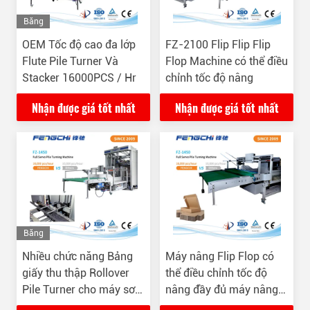
Băng
Hình
OEM Tốc độ cao đa lớp
FZ-2100 Flip Flip Flip
Flute Pile Turner Và
Flop Machine có thể điều
Stacker 16000PCS / Hr
chỉnh tốc độ nâng
Nhận được giá tốt nhất
Nhận được giá tốt nhất
Băng
Hình
Nhiều chức năng Bảng
Máy nâng Flip Flop có
giấy thu thập Rollover
thể điều chỉnh tốc độ
Pile Turner cho máy sơn
nâng đầy đủ máy nâng
sáo
máy giấy công nghiệp