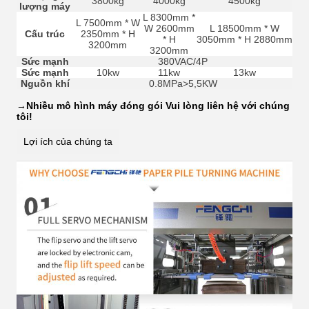
3800kg
4000kg
4500kg
lượng máy
L 8300mm *
L 7500mm * W
W 2600mm
L 18500mm * W
Cấu trúc
2350mm * H
* H
3050mm * H 2880mm
3200mm
3200mm
Sức mạnh
380VAC/4P
Sức mạnh
10kw
11kw
13kw
Nguồn khí
0.8MPa>5,5KW
→
Nhiều mô hình máy đóng gói Vui lòng liên hệ với chúng
tôi!
Lợi ích của chúng ta