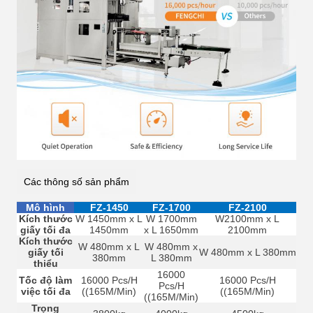
Các thông số sản phẩm
Mô hình
FZ-1450
FZ-1700
FZ-2100
Kích thước
W 1450mm x L
W 1700mm
W2100mm x L
giấy tối đa
1450mm
x L 1650mm
2100mm
Kích thước
W 480mm x L
W 480mm x
giấy tối
W 480mm x L 380mm
380mm
L 380mm
thiểu
16000
Tốc độ làm
16000 Pcs/H
16000 Pcs/H
Pcs/H
việc tối đa
((165M/Min)
((165M/Min)
((165M/Min)
Trọng