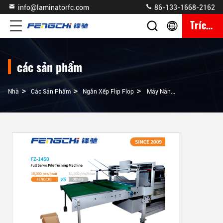
info@laminatorfc.com
86-133-1668-2162
Trích Dẫn
các sản phẩm
>
>
>
Nhà
Các Sản Phẩm
Ngăn Xếp Flip Flop
Máy Nâng Flip Flop Có Thể Điều Chỉnh Tốc Độ Nâng Đầy Đủ Máy Nâng Máy Giấy Công Nghiệp Cho Đóng Gói