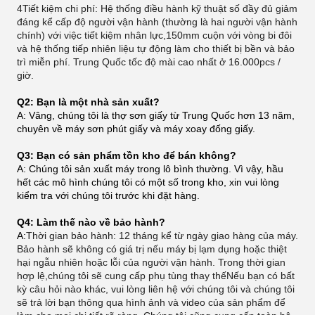
4Tiết kiệm chi phí: Hệ thống điều hành kỹ thuật số đầy đủ giảm
đáng kể cấp độ người vận hành (thường là hai người vận hành
chính) với việc tiết kiệm nhân lực,150mm cuộn với vòng bi đôi
và hệ thống tiếp nhiên liệu tự động làm cho thiết bị bền và bảo
trì miễn phí. Trung Quốc tốc độ mài cao nhất ở 16.000pcs /
giờ.
Q2: Bạn là một nhà sản xuất?
A: Vâng, chúng tôi là thợ sơn giấy từ Trung Quốc hơn 13 năm,
chuyên về máy sơn phút giấy và máy xoay đống giấy.
Q3: Bạn có sản phẩm tồn kho để bán không?
A: Chúng tôi sản xuất máy trong lô bình thường. Vì vậy, hầu
hết các mô hình chúng tôi có một số trong kho, xin vui lòng
kiểm tra với chúng tôi trước khi đặt hàng.
Q4: Làm thế nào về bảo hành?
A:
Thời gian bảo hành: 12 tháng kể từ ngày giao hàng của máy.
Bảo hành sẽ không có giá trị nếu máy bị lạm dụng hoặc thiệt
hại ngẫu nhiên hoặc lỗi của người vận hành. Trong thời gian
hợp lệ,chúng tôi sẽ cung cấp phụ tùng thay thếNếu bạn có bất
kỳ câu hỏi nào khác, vui lòng liên hệ với chúng tôi và chúng tôi
sẽ trả lời bạn thông qua hình ảnh và video của sản phẩm để