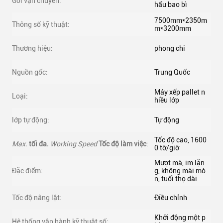
Gói vận chuyển:
hẩu bao bì
7500mm*2350m
Thông số kỹ thuật:
m*3200mm
Thương hiệu:
phong chi
Nguồn gốc:
Trung Quốc
Máy xếp pallet n
Loại:
hiều lớp
lớp tự động:
Tự động
Tốc độ cao, 1600
Max.
tối đa.
Working Speed
Tốc độ làm việc
:
0 tờ/giờ
Mượt mà, im lặn
Đặc điểm:
g, không mài mò
n, tuổi thọ dài
Tốc độ nâng lật:
Điều chỉnh
Khởi động một p
Hệ thống vận hành kỹ thuật số: