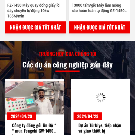
FZ-1450 Máy quay đống giấy lồi
13000 tấm/giờ Máy làm mỏng
dây chuyền tự động 10kw
sáo hoàn toàn tự động GE-1450L
165M/min
NHẬN ĐƯỢC GIÁ TỐT NHẤT
NHẬN ĐƯỢC GIÁ TỐT NHẤT
TRƯỜNG HỢP CỦA CHÚNG TÔI
Các dự án công nghiệp gần đây
2024/04/29
2024/04/29
Công ty đóng gói Ấn Độ *
Dự án Türkiye, tiếp nhận
* mua Fengchi GW-1450L
và giao thiết bị