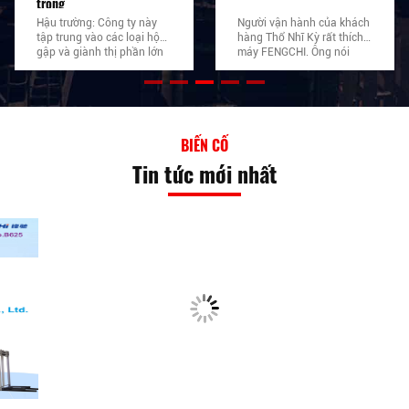
trong
Hậu trường: Công ty này
Người vận hành của khách
tập trung vào các loại hộp
hàng Thổ Nhĩ Kỳ rất thích
gập và giành thị phần lớn
máy FENGCHI. Ông nói
ở Ấn Độ. Họ trước đây đã
rằng nó rất dễ vận hành, và
mua 5 máy sơn sáo
các sản phẩm hoàn thành
Meiguang 10 năm trước
rất tốt.
đây.Capacity của những
máy không thể đáp ứng
được nhu cầu mớiVì công
BIẾN CỐ
ty Meiguang ban đầu đã
Tin tức mới nhất
phá sản vào năm 2019,
nên họ phải tìm ra các
thương hiệu mới thay thế.
Năm 2022, họ tìm đại lý địa
phương và so sánh với
nhiều thương hiệu Trung
Quốc.Với 3 tháng giao tiếp
để chứng minh GW-1450L
trực tuyến và có một số
cuộc họp video, họ quyết
định sắp xếp chuyến thăm
tại Việt Nam vì Trung Quốc
không mở cửa cho người
nước ngoài trong thời gian
COVID.. Sau 4 ngày máy
kiểm tra một một ((xem
dưới đây hình ảnh hoàn