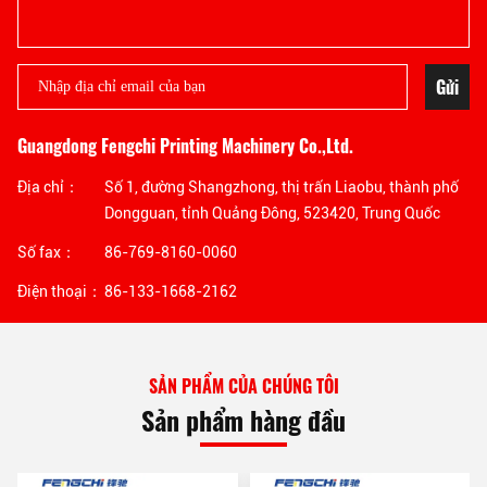
Gửi
Guangdong Fengchi Printing Machinery Co.,Ltd.
Địa chỉ：
Số 1, đường Shangzhong, thị trấn Liaobu, thành phố
Dongguan, tỉnh Quảng Đông, 523420, Trung Quốc
Số fax：
86-769-8160-0060
Điện thoại：
86-133-1668-2162
SẢN PHẨM CỦA CHÚNG TÔI
Sản phẩm hàng đầu