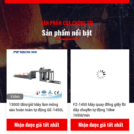
năm, đảm bảo độ chính xác
lamination không thay đổi.
SẢN PHẨM CỦA CHÚNG TÔI
Sản phẩm nổi bật
Video
13000 tấm/giờ Máy làm mỏng
FZ-1450 Máy quay đống giấy lồi
sáo hoàn toàn tự động GE-1450L
dây chuyền tự động 10kw
165M/min
Nhận được giá tốt nhất
Nhận được giá tốt nhất