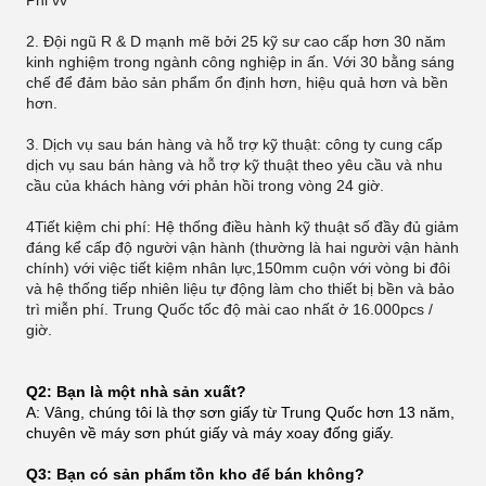
2. Đội ngũ R & D mạnh mẽ bởi 25 kỹ sư cao cấp hơn 30 năm
kinh nghiệm trong ngành công nghiệp in ấn. Với 30 bằng sáng
chế để đảm bảo sản phẩm ổn định hơn, hiệu quả hơn và bền
hơn.
3.
Dịch vụ sau bán hàng và hỗ trợ kỹ thuật: công ty cung cấp
dịch vụ sau bán hàng và hỗ trợ kỹ thuật theo yêu cầu và nhu
cầu của khách hàng với phản hồi trong vòng 24 giờ.
4Tiết kiệm chi phí: Hệ thống điều hành kỹ thuật số đầy đủ giảm
đáng kể cấp độ người vận hành (thường là hai người vận hành
chính) với việc tiết kiệm nhân lực,150mm cuộn với vòng bi đôi
và hệ thống tiếp nhiên liệu tự động làm cho thiết bị bền và bảo
trì miễn phí. Trung Quốc tốc độ mài cao nhất ở 16.000pcs /
giờ.
Q2: Bạn là một nhà sản xuất?
A: Vâng, chúng tôi là thợ sơn giấy từ Trung Quốc hơn 13 năm,
chuyên về máy sơn phút giấy và máy xoay đống giấy.
Q3: Bạn có sản phẩm tồn kho để bán không?