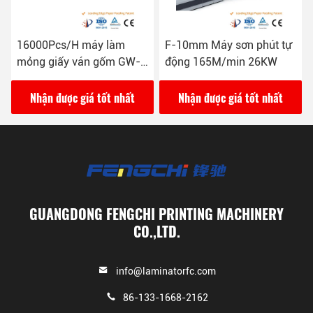
F-10mm Máy sơn phút tự
16000 tấm / giờ Máy làm
động 165M/min 26KW
mỏng hộp hộp hộp tự
động 380VAC / 4P
Nhận được giá tốt nhất
Nhận được giá tốt nhất
GUANGDONG FENGCHI PRINTING MACHINERY
CO.,LTD.
info@laminatorfc.com
86-133-1668-2162