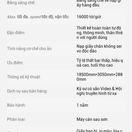
Bằng sáng chế về nạp gi
Bằng sáng chế:
ấy hàng đầu
Max.
tối đa.
speed
tốc độ, vận tốc
:
16000 tờ/giờ
Thiết kế hoàn toàn tự độ
Đặc điểm:
ng, thông minh, thân thiệ
n với người dùng
Nạp giấy chân không ser
Tính năng cơ chế cho ăn:
vo độc đáo
Tỷ lệ thất bại thấp, hiệu q
Ưu điểm:
uả cao, tuổi thọ cao
18500mm*3050mm*288
Thông số kỹ thuật:
0mm
Kỹ sư có sẵn Video & Hội
Dịch vụ sau bán hàng:
nghị truyền hình từ xa
Bảo hành:
1 năm
Phân loại:
Máy cán sau sơn
Giấy bao bì, in màu, bìa c