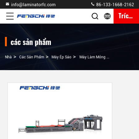
info@laminatorfc.com
86-133-1668-2162
Trích Dẫn
các sản phẩm
>
>
>
Nhà
Các Sản Phẩm
Máy Ép Sáo
Máy Làm Mỏng Sáo 3 Lớp Được Điều Khiển Đầy Đủ Bằng Servo