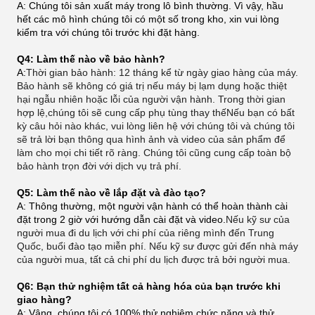
A: Chúng tôi sản xuất máy trong lô bình thường. Vì vậy, hầu
hết các mô hình chúng tôi có một số trong kho, xin vui lòng
kiểm tra với chúng tôi trước khi đặt hàng.
Q4: Làm thế nào về bảo hành?
A:
Thời gian bảo hành: 12 tháng kể từ ngày giao hàng của máy.
Bảo hành sẽ không có giá trị nếu máy bị lạm dụng hoặc thiệt
hại ngẫu nhiên hoặc lỗi của người vận hành. Trong thời gian
hợp lệ,chúng tôi sẽ cung cấp phụ tùng thay thếNếu bạn có bất
kỳ câu hỏi nào khác, vui lòng liên hệ với chúng tôi và chúng tôi
sẽ trả lời bạn thông qua hình ảnh và video của sản phẩm để
làm cho mọi chi tiết rõ ràng. Chúng tôi cũng cung cấp toàn bộ
bảo hành trọn đời với dịch vụ trả phí.
Q5: Làm thế nào về lắp đặt và đào tạo?
A: Thông thường, một người vận hành có thể hoàn thành cài
đặt trong 2 giờ với hướng dẫn cài đặt và video.
Nếu kỹ sư của
người mua đi du lịch với chi phí của riêng mình đến Trung
Quốc, buổi đào tạo miễn phí. Nếu kỹ sư được gửi đến nhà máy
của người mua, tất cả chi phí du lịch được trả bởi người mua.
Q6: Bạn thử nghiệm tất cả hàng hóa của bạn trước khi
giao hàng?
A: Vâng, chúng tôi có 100% thử nghiệm chức năng và thử