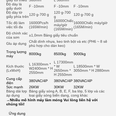
giấy tối thiểu
360mm
L 360mm
Độ dày lá
F -10mm
F -10mm
F -10mm
giấy dưới
Độ dày tờ
120 g-700
120 g-700 g
120 g-700 g
giấy phía trên
g
16000
Chiếc
Tốc độ làm
16000Pcs/h
16000
Chiếc máy/giờ
máy/giờ
việc tối đa
(165M/min)
(165M/min)
(165M/min)
Độ chính xác
±1,0mm Bảng giấy tiêu chuẩn
của sơn
Chất dính nhựa, keo tinh bột và et
c (PH6 ~ 8 sẽ
Glu áp dụng
phù hợp cho dán keo)
Trọng lượng
8000kg
8500kg
9000kg
máy
L 17300mm
L 16300mm *
Kích thước
* W
L 18500mm * W
W2400mm * H
(LxWxH)
2650mm *
3050mm * H 2880mm
2550mm
H 2550mm
Cung cấp
380VAC/4P
380VAC/4P
380VAC/4P
điện
Sức mạnh
26KW
30KW
32KW
Bảng dải lợp
Bảng giấy sóng A, B, E, F, ba lớp, 5 lớp và các
áp dụng
loại giấy sóng biến dạng, cong khác
→
Nhiều mô hình máy làm mỏng Vui lòng liên hệ với
chúng tôi!
Ứng dụng