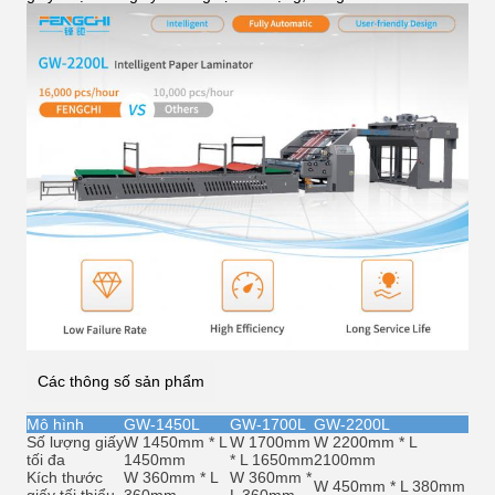
Các thông số sản phẩm
Mô hình
GW-1450L
GW-1700L
GW-2200L
Số lượng giấy
W 1450mm * L
W 1700mm
W 2200mm * L
tối đa
1450mm
* L 1650mm
2100mm
Kích thước
W 360mm * L
W 360mm *
W 450mm * L 380mm