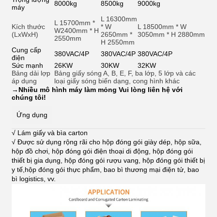
8000kg
8500kg
9000kg
máy
L 16300mm
L 15700mm *
Kích thước
* W
L 18500mm * W
W2400mm * H
(LxWxH)
2650mm *
3050mm * H 2880mm
2550mm
H 2550mm
Cung cấp
380VAC/4P
380VAC/4P
380VAC/4P
điện
Sức mạnh
26KW
30KW
32KW
Bảng dải lợp
Bảng giấy sóng A, B, E, F, ba lớp, 5 lớp và các
áp dụng
loại giấy sóng biến dạng, cong hình khác
→
Nhiều mô hình máy làm mỏng Vui lòng liên hệ với
chúng tôi!
Ứng dụng
√ Lám giấy và bìa carton
√ Được sử dụng rộng rãi cho hộp đóng gói giày dép, hộp sữa,
hộp đồ chơi, hộp đóng gói điện thoại di động, hộp đóng gói
thiết bị gia dụng, hộp đóng gói rượu vang, hộp đóng gói thiết bị
y tế,hộp đóng gói thực phẩm, bao bì thương mại điện tử, bao
bì logistics, vv
.