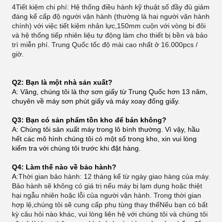
4Tiết kiệm chi phí: Hệ thống điều hành kỹ thuật số đầy đủ giảm
đáng kể cấp độ người vận hành (thường là hai người vận hành
chính) với việc tiết kiệm nhân lực,150mm cuộn với vòng bi đôi
và hệ thống tiếp nhiên liệu tự động làm cho thiết bị bền và bảo
trì miễn phí. Trung Quốc tốc độ mài cao nhất ở 16.000pcs /
giờ.
Q2: Bạn là một nhà sản xuất?
A: Vâng, chúng tôi là thợ sơn giấy từ Trung Quốc hơn 13 năm,
chuyên về máy sơn phút giấy và máy xoay đống giấy.
Q3: Bạn có sản phẩm tồn kho để bán không?
A: Chúng tôi sản xuất máy trong lô bình thường. Vì vậy, hầu
hết các mô hình chúng tôi có một số trong kho, xin vui lòng
kiểm tra với chúng tôi trước khi đặt hàng.
Q4: Làm thế nào về bảo hành?
A:
Thời gian bảo hành: 12 tháng kể từ ngày giao hàng của máy.
Bảo hành sẽ không có giá trị nếu máy bị lạm dụng hoặc thiệt
hại ngẫu nhiên hoặc lỗi của người vận hành. Trong thời gian
hợp lệ,chúng tôi sẽ cung cấp phụ tùng thay thếNếu bạn có bất
kỳ câu hỏi nào khác, vui lòng liên hệ với chúng tôi và chúng tôi