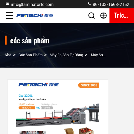
info@laminatorfc.com
86-133-1668-2162
Trích Dẫn
các sản phẩm
>
>
>
Nhà
Các Sản Phẩm
Máy Ép Sáo Tự Động
Máy Sơn Phút Tự Động 16000 Tấm/giờ