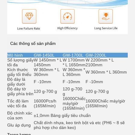
Các thông số sản phẩm
Mô hình
GW-1450L
GW-1700L
GW-2200L
Số lượng giấy
W 1450mm * L
W 1700mm
W 2200mm * L
tối đa
1450mm
* L 1650mm
2100mm
Kích thước
W 360mm * L
W 360mm *
W 360mm * L 360mm
giấy tối thiểu
360mm
L 360mm
Độ dày lá
F -10mm
F -10mm
F -10mm
giấy dưới
Độ dày tờ
120 g-700
120 g-700 g
120 g-700 g
giấy phía trên
g
16000
Chiếc
Tốc độ làm
16000Pcs/h
16000
Chiếc máy/giờ
máy/giờ
việc tối đa
(165M/min)
(165M/min)
(165M/min)
Độ chính xác
±1,0mm Bảng giấy tiêu chuẩn
của sơn
Chất dính nhựa, keo tinh bột và et
c (PH6 ~ 8 sẽ
Glu áp dụng
phù hợp cho dán keo)
Trọng lượng