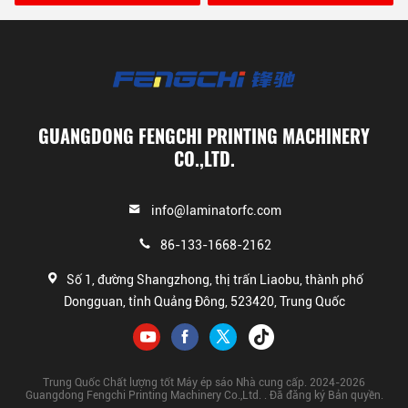
GUANGDONG FENGCHI PRINTING MACHINERY
CO.,LTD.
info@laminatorfc.com
86-133-1668-2162
Số 1, đường Shangzhong, thị trấn Liaobu, thành phố
Dongguan, tỉnh Quảng Đông, 523420, Trung Quốc
Trung Quốc Chất lượng tốt Máy ép sáo Nhà cung cấp. 2024-2026
Guangdong Fengchi Printing Machinery Co.,Ltd. . Đã đăng ký Bản quyền.