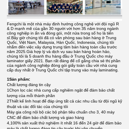
Fengchi là một nhà máy định hướng công nghệ với đội ngũ R
& D mạnh mẽ của gần 30 người với hơn 35 năm trong ngành
công nghiệp in ấn và đóng gói, một nửa trong số họ là tiến
sĩ.Bây giờ chúng tôi đã có văn phòng sau bán hàng ở Trung
Quốc, Việt Nam, Malaysia, Hàn Quốc, Indonesia, chúng tôi
nhắm đến việc xây dựng trung tâm bán hàng toàn cầu trước
năm 2025.Giá hợp lý và dịch vụ sau bán hàng hoàn hảo,
chúng tôi là 5 doanh thu hàng đầu ở Trung Quốc cho máy
laminator giấy 2021.
Bạn rất đáng để cố gắng chia sẻ thị phần
của ngành công nghiệp đóng gói giấy toàn cầu với nhà cung
cấp duy nhất ở Trung Quốc chỉ tập trung vào máy laminating.
1Sản phẩm:
Chất lượng đáng tin cậy
1Chọn lọc các nhà cung cấp nghiêm ngặt để đảm bảo chất
lượng của mỗi thành phần
2Thiết kế linh hoạt để đáp ứng tất cả các nhu cầu từ đội ngũ kỹ
thuật và các đối tác của chúng tôi
Máy gia công nội bộ các bộ phận tiêu chuẩn cho 3, 40 máy
CNC để đảm bảo chất lượng và giao hàng
4,100% sản xuất thử nghiệm ít nhất 16 đến 24 giờ để đảm bảo
máy là chất lượng đáng tin cậy trước khi vận chuyển