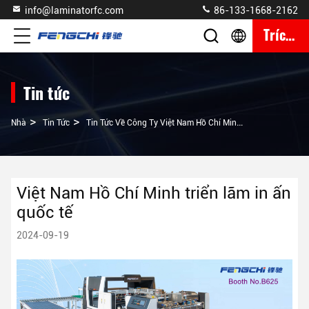
info@laminatorfc.com
86-133-1668-2162
Trích Dẫn
Tin tức
>
>
Nhà
Tin Tức
Tin Tức Về Công Ty Việt Nam Hồ Chí Minh Triển Lãm In Ấn Quốc Tế
Việt Nam Hồ Chí Minh triển lãm in ấn
quốc tế
2024-09-19